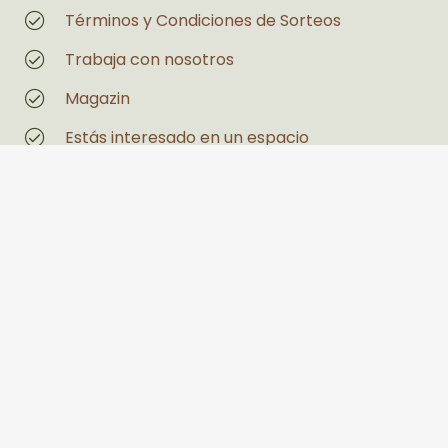
Términos y Condiciones de Sorteos
Trabaja con nosotros
Magazin
Estás interesado en un espacio
Legales
Políticas de Privacidad y Tratamiento de
Datos Personales
Política de seguridad y salud en el trabajo y
medio ambiente
PQRS
Llanogrande Centro Comercial Palmira