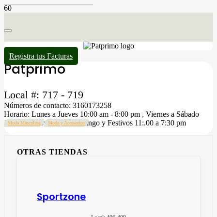
Registra tus Facturas
Patprimo
Local #:
717 - 719
Números de contacto:
3160173258
Horario:
Lunes a Jueves 10:00 am - 8:00 pm , Viernes a Sábado
10:00 am a 8:30 pm , Domingo y Festivos 11:.00 a 7:30 pm
Moda Masculina
Moda y Accesorios
OTRAS TIENDAS
Sportzone