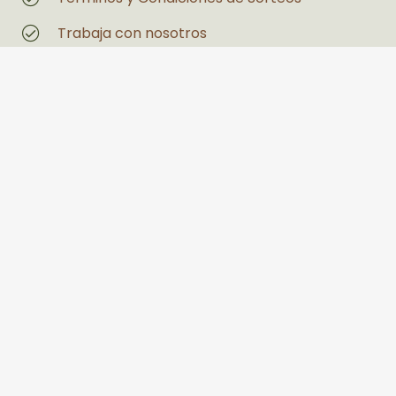
Trabaja con nosotros
Magazin
Estás interesado en un espacio
Legales
Políticas de Privacidad y Tratamiento de
Datos Personales
Política de seguridad y salud en el trabajo y
medio ambiente
PQRS
Llanogrande Centro Comercial Palmira