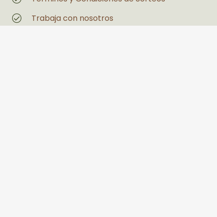
Trabaja con nosotros
Magazin
Estás interesado en un espacio
Legales
Políticas de Privacidad y Tratamiento de
Datos Personales
Política de seguridad y salud en el trabajo y
medio ambiente
PQRS
Llanogrande Centro Comercial Palmira