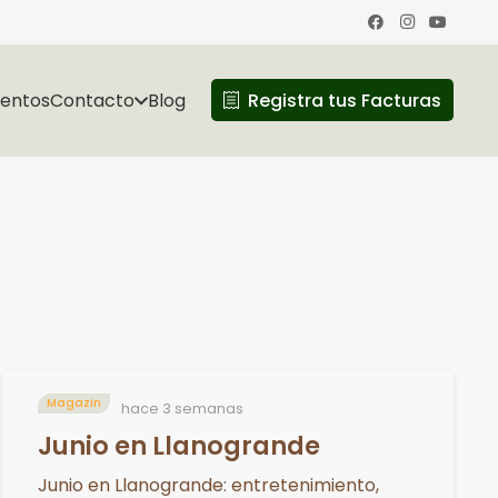
ventos
Contacto
Blog
Registra tus Facturas
Magazin
hace 3 semanas
Junio en Llanogrande
Junio en Llanogrande: entretenimiento,