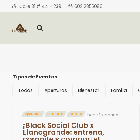
Calle 31 # 44 – 239
602 2855086
Tipos de Eventos
Todos
Aperturas
Bienestar
Familia
Aperturas
Bienestar
Familia
hace 1 semana
¡Black Social Club x
Llanogrande: entrena,
compite y comparte!