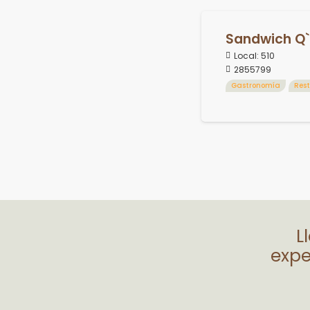
Sandwich Q
Local:
510
2855799
Gastronomía
Res
L
expe