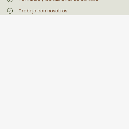
Trabaja con nosotros
Magazin
Estás interesado en un espacio
Legales
Políticas de Privacidad y Tratamiento de
Datos Personales
Política de seguridad y salud en el trabajo y
medio ambiente
PQRS
Llanogrande Centro Comercial Palmira