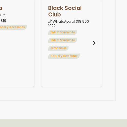
a
Black Social
Club
6-2
819
WhatsApp al 318 900
1022
oda y Accesorios
Entretenimiento
Entretenimiento
Gee
Gimnasios
Loca
Salud y Bienestar
284
Hogar
Tecno