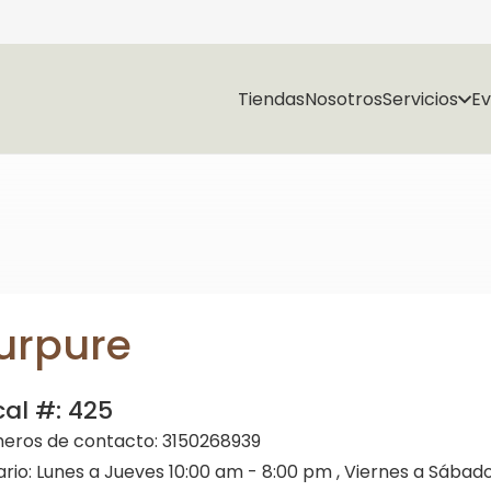
Tiendas
Nosotros
Servicios
E
urpure
cal #:
425
eros de contacto:
3150268939
ario:
Lunes a Jueves 10:00 am - 8:00 pm , Viernes a Sábado 