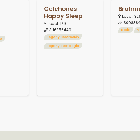
Colchones
Brahm
Happy Sleep
Local:
32
3008384
Local:
129
3116356449
Moda
M
Hogar y Decoración
os
Hogar y Tecnología