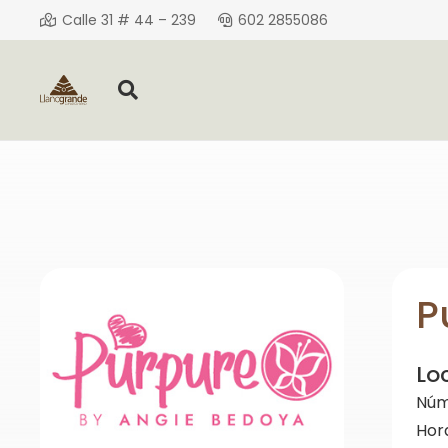
Calle 31 # 44 – 239
602 2855086
P
Lo
Núm
Hor