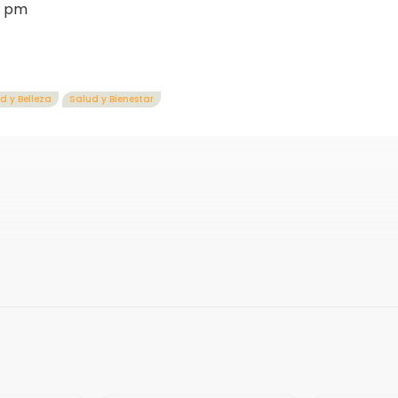
0 pm
d y Belleza
Salud y Bienestar