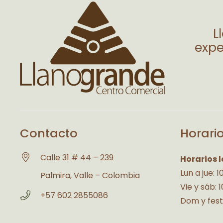
L
expe
Contacto
Horari
Calle 31 # 44 – 239
Horarios l
Lun a jue: 
Palmira, Valle – Colombia
Vie y sáb: 
+57 602 2855086
Dom y fest