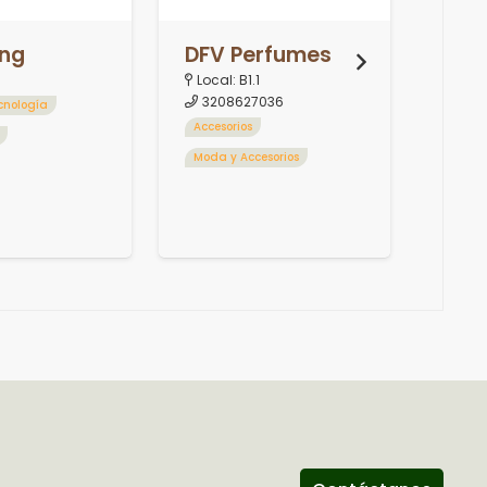
ng
DFV Perfumes
Local:
B1.1
3208627036
cnología
Min
Accesorios
Loca
Moda y Accesorios
Acces
Moda 