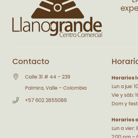
expe
Contacto
Horari
Calle 31 # 44 – 239
Horarios l
Lun a jue: 
Palmira, Valle – Colombia
Vie y sáb: 
+57 602 2855086
Dom y fest
Horarios 
Lun a vier:
2:00 pm – 