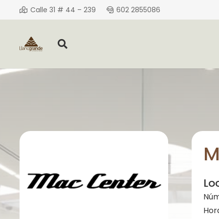
Calle 31 # 44 – 239
602 2855086
M
Lo
Núm
Hor