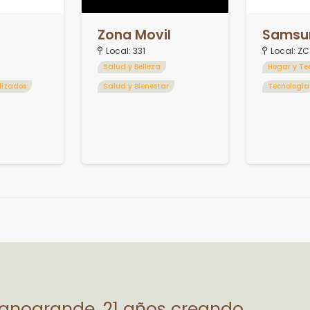
Zona Movil
Samsu
Local:
331
Local:
ZC
Salud y Belleza
Hogar y Te
alizados
Salud y Bienestar
Tecnología
lanogrande, 21 años creando