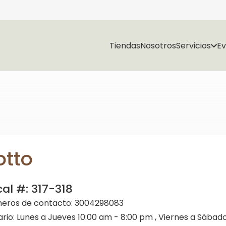
Tiendas
Nosotros
Servicios
E
otto
cal #:
317-318
eros de contacto:
3004298083
ario:
Lunes a Jueves 10:00 am - 8:00 pm , Viernes a Sábado 