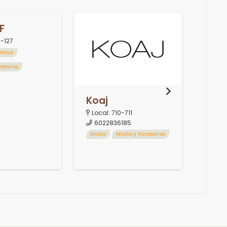
F
4-127
nina
esorios
Koaj
Lau
Local:
710-711
Loca
6022836185
310
Moda
Moda y Accesorios
Moda 
Moda 