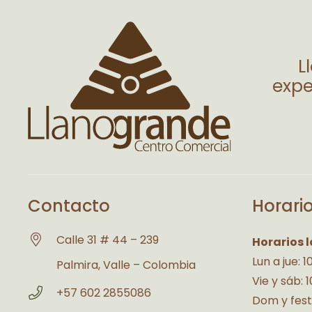
L
expe
Contacto
Horari
Calle 31 # 44 – 239
Horarios l
Lun a jue: 
Palmira, Valle – Colombia
Vie y sáb: 
+57 602 2855086
Dom y fest