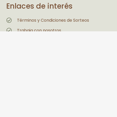
Enlaces de interés
Términos y Condiciones de Sorteos
Trabaja con nosotros
Magazin
Estás interesado en un espacio
Legales
Políticas de Privacidad y Tratamiento de
Datos Personales
Política de seguridad y salud en el trabajo y
medio ambiente
PQRS