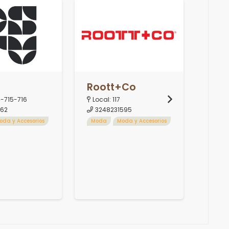
Roott+co
Joa
4-715-716
Local:
117
Loca
262
3248231595
314
oda y Accesorios
Moda
Moda y Accesorios
Gast
Resta