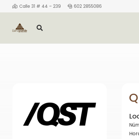
Calle 31 # 44 – 239
602 2855086
Q
Lo
Núm
Hor