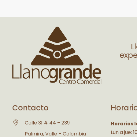
L
expe
Contacto
Horari
Calle 31 # 44 – 239
Horarios l
Lun a jue: 
Palmira, Valle – Colombia