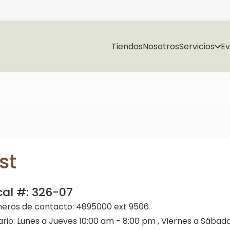
Tiendas
Nosotros
Servicios
E
st
cal #:
326-07
eros de contacto:
4895000 ext 9506
ario:
Lunes a Jueves 10:00 am - 8:00 pm , Viernes a Sábado 