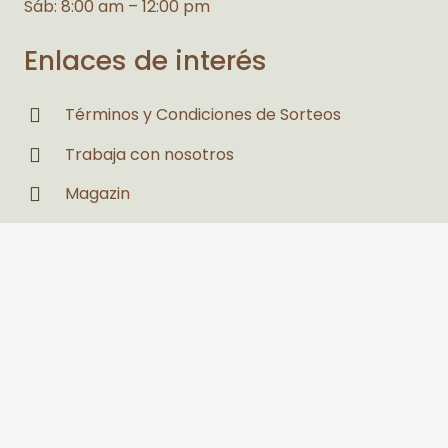
Sáb: 8:00 am – 12:00 pm
Enlaces de interés
Términos y Condiciones de Sorteos
Trabaja con nosotros
Magazin
Estás interesado en un espacio
Legales
Políticas de Privacidad y Tratamiento de
Datos Personales
Política de seguridad y salud en el trabajo y
medio ambiente