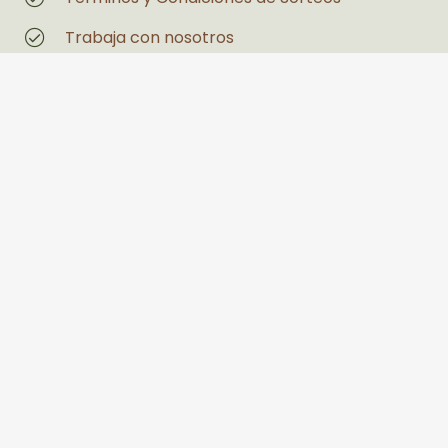
Trabaja con nosotros
Magazin
Estás interesado en un espacio
Legales
Políticas de Privacidad y Tratamiento de
Datos Personales
Política de seguridad y salud en el trabajo y
medio ambiente
PQRS
Llanogrande Centro Comercial Palmira