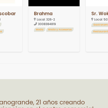
Escobar
Brahma
Sr. Wo
1
Local:
326-2
Local:
50
3008384819
Gastronom
Moda
Moda y Accesorios
os
Restauran
lanogrande, 21 años creando