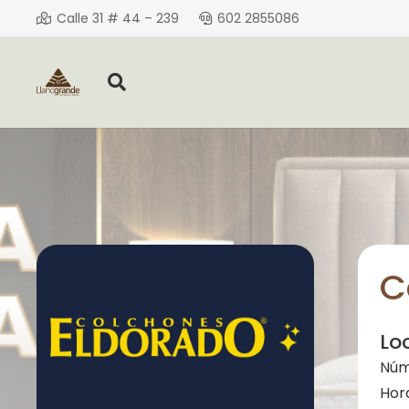
Calle 31 # 44 – 239
602 2855086
C
Lo
Núm
Hor