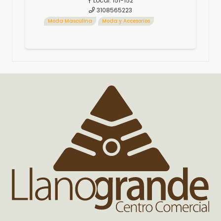
Local:
151-152
3108565223
Moda Masculina
Moda y Accesorios