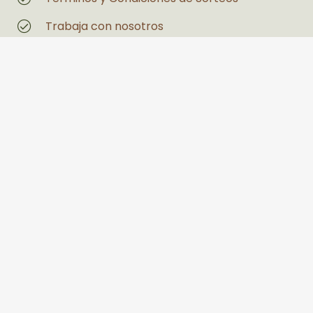
Trabaja con nosotros
Magazin
Estás interesado en un espacio
Legales
Políticas de Privacidad y Tratamiento de
Datos Personales
Política de seguridad y salud en el trabajo y
medio ambiente
PQRS
Llanogrande Centro Comercial Palmira