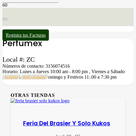
Registra tus Facturas
Perfumex
Local #:
ZC
Números de contacto:
3156074516
Horario:
Lunes a Jueves 10:00 am - 8:00 pm , Viernes a Sábado
10:00 am a 8:30 pm , Domingo y Festivos 11:.00 a 7:30 pm
Accesorios
Moda y Accesorios
OTRAS TIENDAS
Feria Del Brasier Y Solo Kukos