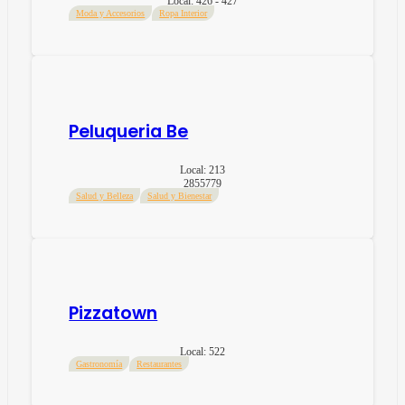
Local:
426 - 427
Moda y Accesorios
Ropa Interior
Peluqueria Be
Local:
213
2855779
Salud y Belleza
Salud y Bienestar
Pizzatown
Local:
522
Gastronomía
Restaurantes