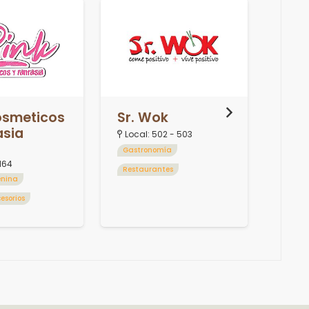
osmeticos
Sr. Wok
Sta
asia
Local:
502 - 503
Loca
3
Gastronomía
Gast
164
Restaurantes
Helad
nina
esorios