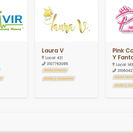
Laura V
Pink C
Y Fant
1
Local:
421
3107763085
Local:
14
3106042
Moda Infantil
Moda Feme
ar
Moda y Accesorios
Moda y Acc