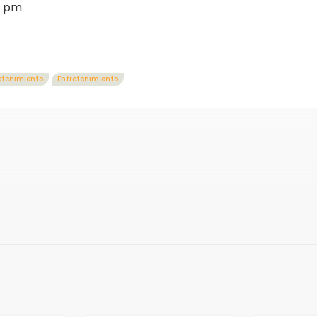
0 pm
etenimiento
Entretenimiento