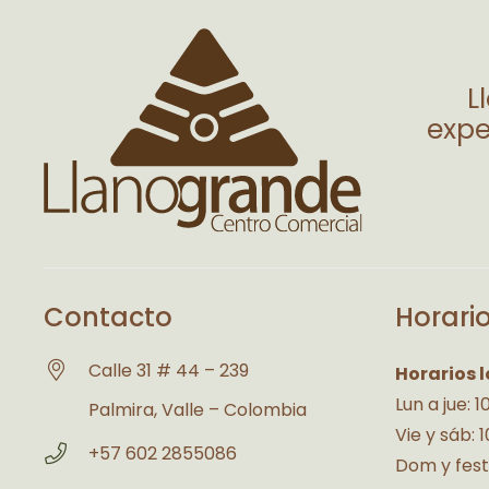
L
expe
Contacto
Horari
Calle 31 # 44 – 239
Horarios l
Lun a jue: 
Palmira, Valle – Colombia
Vie y sáb: 
+57 602 2855086
Dom y fest