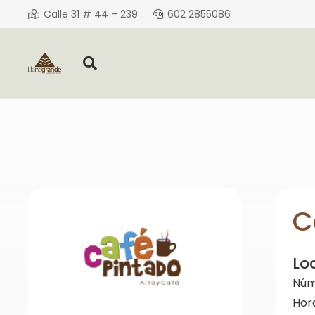
Calle 31 # 44 – 239
602 2855086
C
Lo
Núm
Hor