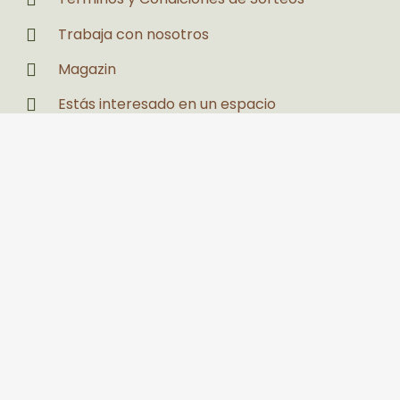
Trabaja con nosotros
Magazin
Estás interesado en un espacio
Legales
Políticas de Privacidad y Tratamiento de
Datos Personales
Política de seguridad y salud en el trabajo y
medio ambiente
PQRS
Llanogrande Centro Comercial Palmira