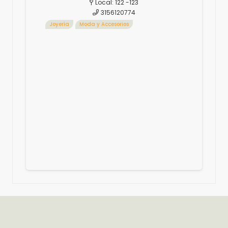
Local:
122 -123
3156120774
Joyería
Moda y Accesorios