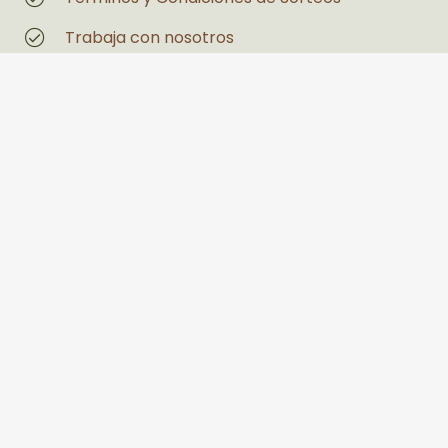
Trabaja con nosotros
Magazin
Estás interesado en un espacio
Legales
Políticas de Privacidad y Tratamiento de
Datos Personales
Política de seguridad y salud en el trabajo y
medio ambiente
PQRS
Llanogrande Centro Comercial Palmira