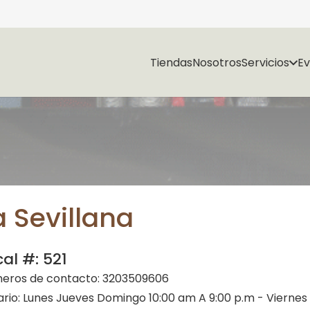
Tiendas
Nosotros
Servicios
E
a Sevillana
cal #:
521
eros de contacto:
3203509606
ario:
Lunes Jueves Domingo 10:00 am A 9:00 p.m - Viernes