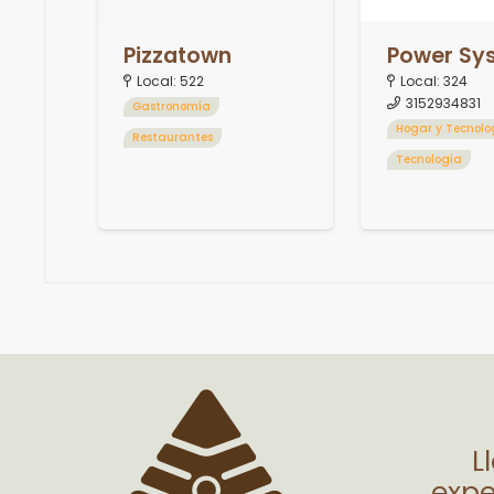
Pizzatown
Power Sy
Local:
522
Local:
324
3152934831
Gastronomía
Hogar y Tecnolo
Restaurantes
Tecnología
L
expe