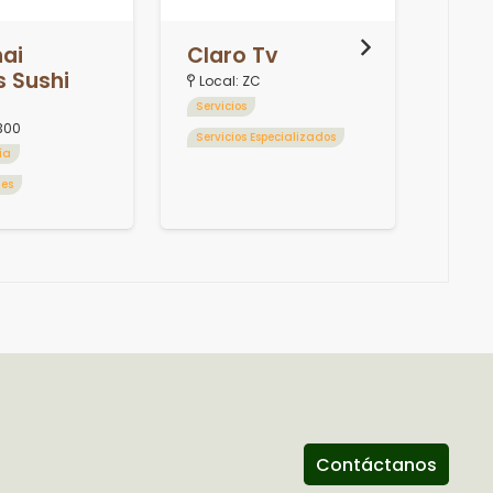
hai
Claro Tv
Pri
s Sushi
Local:
ZC
Loca
300
Servicios
300
Calz
Servicios Especializados
ía
Moda 
tes
Contáctanos