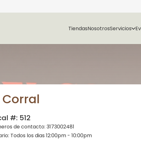
Tiendas
Nosotros
Servicios
E
l Corral
cal #:
512
eros de contacto:
3173002481
ario:
Todos los dias 12:00pm - 10:00pm