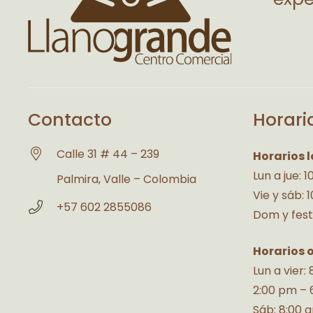
Contacto
Horari
Calle 31 # 44 – 239
Horarios l
Lun a jue: 
Palmira, Valle – Colombia
Vie y sáb: 
+57 602 2855086
Dom y fest
Horarios 
Lun a vier:
2:00 pm – 
Sáb: 8:00 