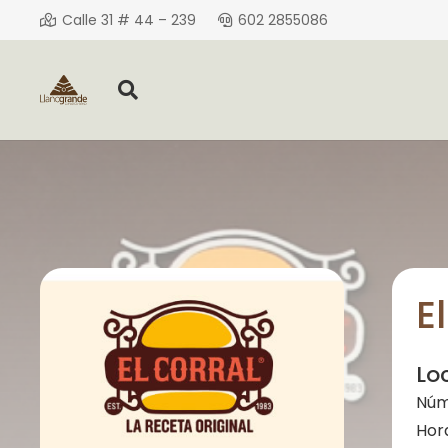
Calle 31 # 44 – 239
602 2855086
E
Lo
Núm
Hor