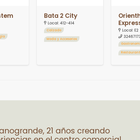
stem
Bata 2 City
Orient
Expres
Local:
412-414
Local:
E2
Calzado
3246717
gía
Moda y Accesorios
Gastronom
Restauran
lanogrande, 21 años creando
riencias en el centro comercial